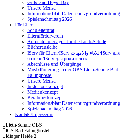
Girls’ and Boys’ Day
Unsere Mensa
Informationsblatt Datenschutzgrundverordnung
Spielenachmittag 2026
Für Eltern
Schulelternrat
Elternförderverein
Anmeldeunterlagen für die Lieth-Schule
Bücherausleihe
IServ für Eltern/IServ للآباء والأمهات/IServ для
батьків/IServ для родителей/
Abschlüsse und Übergänge
Musikförderung in der OBS Lieth-Schule Bad
Fallingbostel
Unsere Mensa
Inklusionskonzept
Medienkonzept
Beratungskonzept
Informationsblatt Datenschutzgrundverordnung
Spielenachmittag 2026
Kontakt/Impressum
Lieth-Schule OBS
IGS Bad Fallingbostel
Idinger Heide 2