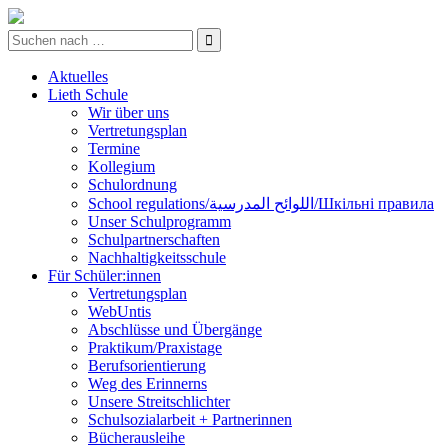
Aktuelles
Lieth Schule
Wir über uns
Vertretungsplan
Termine
Kollegium
Schulordnung
School regulations/اللوائح المدرسية/Шкільні правила
Unser Schulprogramm
Schulpartnerschaften
Nachhaltigkeitsschule
Für Schüler:innen
Vertretungsplan
WebUntis
Abschlüsse und Übergänge
Praktikum/Praxistage
Berufsorientierung
Weg des Erinnerns
Unsere Streitschlichter
Schulsozialarbeit + Partnerinnen
Bücherausleihe