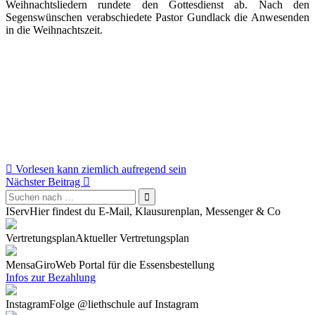
Weihnachtsliedern rundete den Gottesdienst ab. Nach den
Segenswünschen verabschiedete Pastor Gundlack die Anwesenden
in die Weihnachtszeit.
Beitragsnavigation
Vorlesen kann ziemlich aufregend sein
Nächster Beitrag
IServ
Hier findest du E-Mail, Klausurenplan, Messenger & Co
Vertretungsplan
Aktueller Vertretungsplan
Mensa
GiroWeb Portal für die Essensbestellung
Infos zur Bezahlung
Instagram
Folge @liethschule auf Instagram