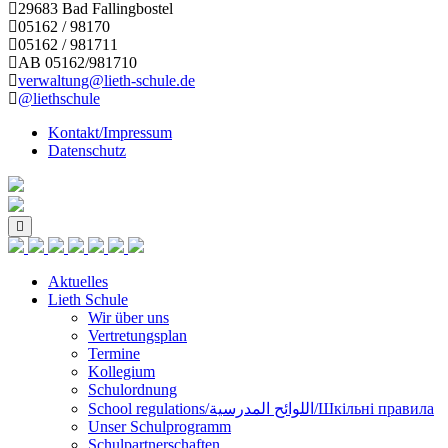
29683 Bad Fallingbostel
05162 / 98170
05162 / 981711
AB 05162/981710
verwaltung@lieth-schule.de
@liethschule
Kontakt/Impressum
Datenschutz
Skip
to
content
Aktuelles
Lieth Schule
Wir über uns
Vertretungsplan
Termine
Kollegium
Schulordnung
School regulations/اللوائح المدرسية/Шкільні правила
Unser Schulprogramm
Schulpartnerschaften