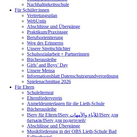
Nachhaltigkeitsschule
Für Schüler:innen
Vertretungsplan
WebUntis
Abschlüsse und Übergänge
Praktikum/Praxistage
Berufsorientierung
Weg des Erinnerns
Unsere Streitschlichter
Schulsozialarbeit + Partnerinnen
Bücherausleihe
Girls’ and Boys’ Day
Unsere Mensa
Informationsblatt Datenschutzgrundverordnung
Spielenachmittag 2026
Für Eltern
Schulelternrat
Elternförderverein
Anmeldeunterlagen für die Lieth-Schule
Bücherausleihe
IServ für Eltern/IServ للآباء والأمهات/IServ для
батьків/IServ для родителей/
Abschlüsse und Übergänge
Musikförderung in der OBS Lieth-Schule Bad
Fallingbostel