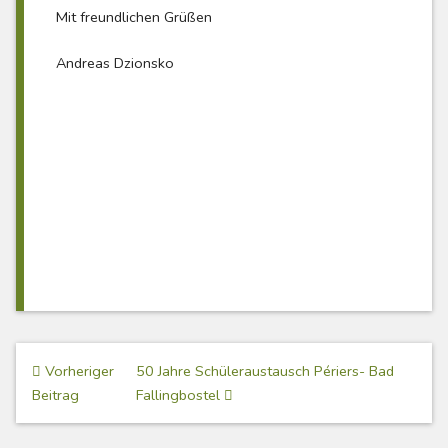
Mit freundlichen Grüßen
Andreas Dzionsko
Beitragsnavigation
Vorheriger
50 Jahre Schüleraustausch Périers- Bad
Beitrag
Fallingbostel