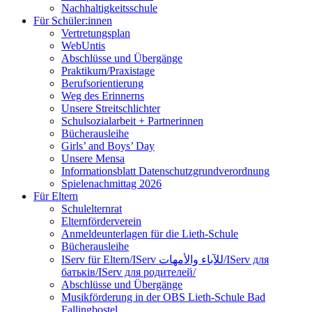
Nachhaltigkeitsschule
Für Schüler:innen
Vertretungsplan
WebUntis
Abschlüsse und Übergänge
Praktikum/Praxistage
Berufsorientierung
Weg des Erinnerns
Unsere Streitschlichter
Schulsozialarbeit + Partnerinnen
Bücherausleihe
Girls’ and Boys’ Day
Unsere Mensa
Informationsblatt Datenschutzgrundverordnung
Spielenachmittag 2026
Für Eltern
Schulelternrat
Elternförderverein
Anmeldeunterlagen für die Lieth-Schule
Bücherausleihe
IServ für Eltern/IServ للآباء والأمهات/IServ для
батьків/IServ для родителей/
Abschlüsse und Übergänge
Musikförderung in der OBS Lieth-Schule Bad
Fallingbostel