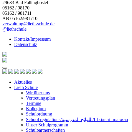
29683 Bad Fallingbostel
05162 / 98170
05162 / 981711
AB 05162/981710
verwaltung@lieth-schule.de
@liethschule
Kontakt/Impressum
Datenschutz
Skip
to
content
Aktuelles
Lieth Schule
Wir über uns
Vertretungsplan
Termine
Kollegium
Schulordnung
School regulations/اللوائح المدرسية/Шкільні правила
Unser Schulprogramm
Schulpartnerschaften