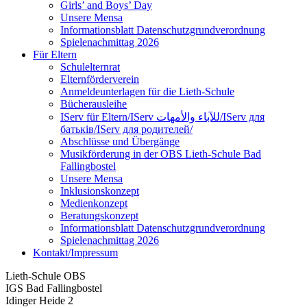
Girls’ and Boys’ Day
Unsere Mensa
Informationsblatt Datenschutzgrundverordnung
Spielenachmittag 2026
Für Eltern
Schulelternrat
Elternförderverein
Anmeldeunterlagen für die Lieth-Schule
Bücherausleihe
IServ für Eltern/IServ للآباء والأمهات/IServ для
батьків/IServ для родителей/
Abschlüsse und Übergänge
Musikförderung in der OBS Lieth-Schule Bad
Fallingbostel
Unsere Mensa
Inklusionskonzept
Medienkonzept
Beratungskonzept
Informationsblatt Datenschutzgrundverordnung
Spielenachmittag 2026
Kontakt/Impressum
Lieth-Schule OBS
IGS Bad Fallingbostel
Idinger Heide 2