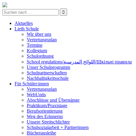
Aktuelles
Lieth Schule
Wir über uns
Vertretungsplan
Termine
Kollegium
Schulordnung
School regulations/اللوائح المدرسية/Шкільні правила
Unser Schulprogramm
Schulpartnerschaften
Nachhaltigkeitsschule
Für Schüler:innen
Vertretungsplan
WebUntis
Abschlüsse und Übergänge
Praktikum/Praxistage
Berufsorientierung
Weg des Erinnerns
Unsere Streitschlichter
Schulsozialarbeit + Partnerinnen
Bücherausleihe