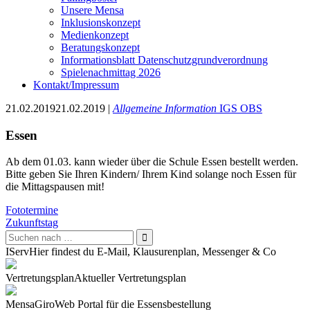
Unsere Mensa
Inklusionskonzept
Medienkonzept
Beratungskonzept
Informationsblatt Datenschutzgrundverordnung
Spielenachmittag 2026
Kontakt/Impressum
21.02.2019
21.02.2019
|
Allgemeine Information
IGS
OBS
Essen
Ab dem 01.03. kann wieder über die Schule Essen bestellt werden.
Bitte geben Sie Ihren Kindern/ Ihrem Kind solange noch Essen für
die Mittagspausen mit!
Beitragsnavigation
Fototermine
Zukunftstag
IServ
Hier findest du E-Mail, Klausurenplan, Messenger & Co
Vertretungsplan
Aktueller Vertretungsplan
Mensa
GiroWeb Portal für die Essensbestellung