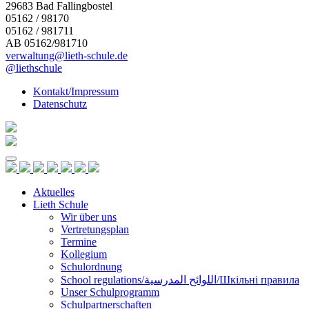
29683 Bad Fallingbostel
05162 / 98170
05162 / 981711
AB 05162/981710
verwaltung@lieth-schule.de
@liethschule
Kontakt/Impressum
Datenschutz
Skip
to
content
Aktuelles
Lieth Schule
Wir über uns
Vertretungsplan
Termine
Kollegium
Schulordnung
School regulations/اللوائح المدرسية/Шкільні правила
Unser Schulprogramm
Schulpartnerschaften