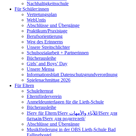
Nachhaltigkeitsschule
Für Schüler:innen
Vertretungsplan
WebUntis
Abschlüsse und Übergänge
Praktikum/Praxistage
Berufsorientierung
Weg des Erinnerns
Unsere Streitschlichter
Schulsozialarbeit + Partnerinnen
Bücherausleihe
Girls’ and Boys’ Day
Unsere Mensa
Informationsblatt Datenschutzgrundverordnung
Spielenachmittag 2026
Für Eltern
Schulelternrat
Elternförderverein
Anmeldeunterlagen für die Lieth-Schule
Bücherausleihe
IServ für Eltern/IServ للآباء والأمهات/IServ для
батьків/IServ для родителей/
Abschlüsse und Übergänge
Musikförderung in der OBS Lieth-Schule Bad
Fallingbostel