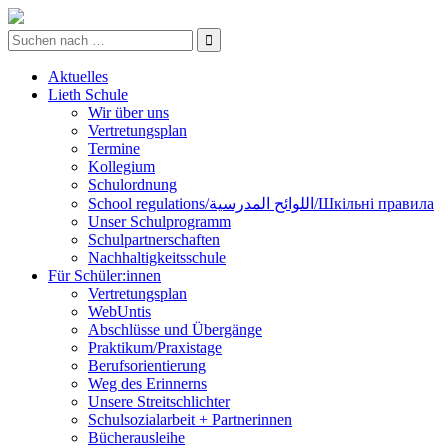
Aktuelles
Lieth Schule
Wir über uns
Vertretungsplan
Termine
Kollegium
Schulordnung
School regulations/اللوائح المدرسية/Шкільні правила
Unser Schulprogramm
Schulpartnerschaften
Nachhaltigkeitsschule
Für Schüler:innen
Vertretungsplan
WebUntis
Abschlüsse und Übergänge
Praktikum/Praxistage
Berufsorientierung
Weg des Erinnerns
Unsere Streitschlichter
Schulsozialarbeit + Partnerinnen
Bücherausleihe