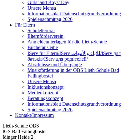
Girls’ and Boys’ Day
Unsere Mensa
Informationsblatt Datenschutzgrundverordnung
Spielenachmittag 2026
Für Eltern
Schulelternrat
Elternförderverein
Anmeldeunterlagen für die Lieth-Schule
Bücherausleihe
IServ für Eltern/IServ للآباء والأمهات/IServ для
батьків/IServ для родителей/
Abschlüsse und Übergänge
Musikförderung in der OBS Lieth-Schule Bad
Fallingbostel
Unsere Mensa
Inklusionskonzept
Medienkonzept
Beratungskonzept
Informationsblatt Datenschutzgrundverordnung
Spielenachmittag 2026
Kontakt/Impressum
Lieth-Schule OBS
IGS Bad Fallingbostel
Idinger Heide 2