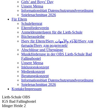
Girls’ and Boys’ Day
Unsere Mensa
Informationsblatt Datenschutzgrundverordnung
Spielenachmittag 2026
Für Eltern
Schulelternrat
Elternförderverein
Anmeldeunterlagen für die Lieth-Schule
Bücherausleihe
IServ für Eltern/IServ للآباء والأمهات/IServ для
батьків/IServ для родителей/
Abschlüsse und Übergänge
Musikförderung in der OBS Lieth-Schule Bad
Fallingbostel
Unsere Mensa
Inklusionskonzept
Medienkonzept
Beratungskonzept
Informationsblatt Datenschutzgrundverordnung
Spielenachmittag 2026
Kontakt/Impressum
Lieth-Schule OBS
IGS Bad Fallingbostel
Idinger Heide 2