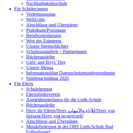
Nachhaltigkeitsschule
Für Schüler:innen
Vertretungsplan
WebUntis
Abschlüsse und Übergänge
Praktikum/Praxistage
Berufsorientierung
Weg des Erinnerns
Unsere Streitschlichter
Schulsozialarbeit + Partnerinnen
Bücherausleihe
Girls’ and Boys’ Day
Unsere Mensa
Informationsblatt Datenschutzgrundverordnung
Spielenachmittag 2026
Für Eltern
Schulelternrat
Elternförderverein
Anmeldeunterlagen für die Lieth-Schule
Bücherausleihe
IServ für Eltern/IServ للآباء والأمهات/IServ для
батьків/IServ для родителей/
Abschlüsse und Übergänge
Musikförderung in der OBS Lieth-Schule Bad
Fallingbostel