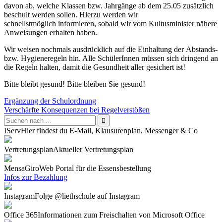
davon ab, welche Klassen bzw. Jahrgänge ab dem 25.05 zusätzlich
beschult werden sollen. Hierzu werden wir
schnellstmöglich informieren, sobald wir vom Kultusminister nähere
Anweisungen erhalten haben.
Wir weisen nochmals ausdrücklich auf die Einhaltung der Abstands-
bzw. Hygieneregeln hin. Alle SchülerInnen müssen sich dringend an
die Regeln halten, damit die Gesundheit aller gesichert ist!
Bitte bleibt gesund! Bitte bleiben Sie gesund!
Beitragsnavigation
Ergänzung der Schulordnung
Verschärfte Konsequenzen bei Regelverstößen
IServ
Hier findest du E-Mail, Klausurenplan, Messenger & Co
Vertretungsplan
Aktueller Vertretungsplan
Mensa
GiroWeb Portal für die Essensbestellung
Infos zur Bezahlung
Instagram
Folge @liethschule auf Instagram
Office 365
Informationen zum Freischalten von Microsoft Office