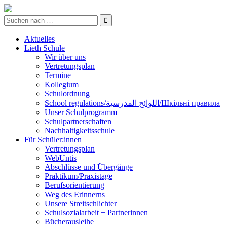
Aktuelles
Lieth Schule
Wir über uns
Vertretungsplan
Termine
Kollegium
Schulordnung
School regulations/اللوائح المدرسية/Шкільні правила
Unser Schulprogramm
Schulpartnerschaften
Nachhaltigkeitsschule
Für Schüler:innen
Vertretungsplan
WebUntis
Abschlüsse und Übergänge
Praktikum/Praxistage
Berufsorientierung
Weg des Erinnerns
Unsere Streitschlichter
Schulsozialarbeit + Partnerinnen
Bücherausleihe