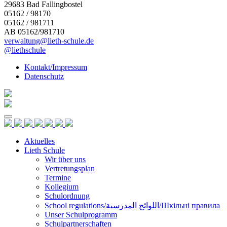
29683 Bad Fallingbostel
05162 / 98170
05162 / 981711
AB 05162/981710
verwaltung@lieth-schule.de
@liethschule
Kontakt/Impressum
Datenschutz
Skip
to
content
Aktuelles
Lieth Schule
Wir über uns
Vertretungsplan
Termine
Kollegium
Schulordnung
School regulations/اللوائح المدرسية/Шкільні правила
Unser Schulprogramm
Schulpartnerschaften