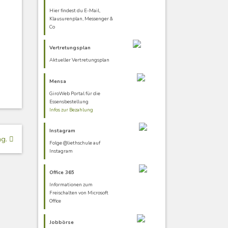
Hier findest du E-Mail,
Klausurenplan, Messenger &
Co
Vertretungsplan
Aktueller Vertretungsplan
Mensa
GiroWeb Portal für die
Essensbestellung
Infos zur Bezahlung
Instagram
ng.
Folge @liethschule auf
Instagram
Office 365
Informationen zum
Freischalten von Microsoft
Office
Jobbörse