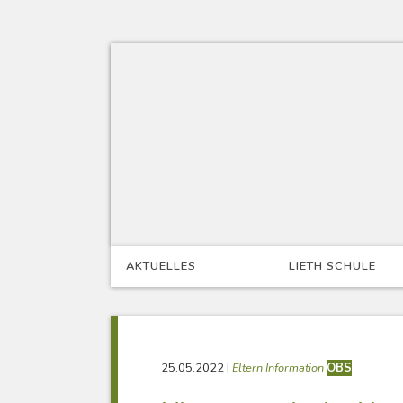
Skip
to
content
AKTUELLES
LIETH SCHULE
25.05.2022
|
Eltern Information
OBS