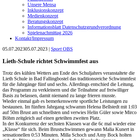
Unsere Mensa
Inklusionskonzept
Medienkonzept
Beratungskonzept
Informationsblatt Datenschutzgrundverordnung
Spielenachmittag 2026
Kontakt/Impressum
05.07.2023
05.07.2023
|
Sport
OBS
Lieth-Schule richtet Schwimmfest aus
Trotz des kühlen Wetters am Ende des Schuljahres veranstaltete die
Lieth Schule in Bad Fallingbostel das traditionsreiche Schwimmfest
für die Jahrgänge fünf und sechs. Allerdings entschied die Leitung,
das Programm zu verkleinern und die Teilnahme auf freiwilliger
Basis zu belassen, damit niemand zu lange frieren musste.
Wieder einmal gab es bemerkenswerte sportliche Leistungen zu
bestaunen. Im fünften Jahrgang schwamm Helena Bellstedt mit 1:03
auf 50m Brust am schnellsten und verwies Helin Güler sowie Mirco
Böhm zeitgleich auf einen geteilten zweiten Platz.
In der Konkurrenz der sechsten Klassen war die 6c mal wieder eine
„Klasse“ für sich. Beim Brustschwimmen gewann Malia Kunert in
sensationellen 0:53 Minuten. Milla Schoch und Amy Bock holten