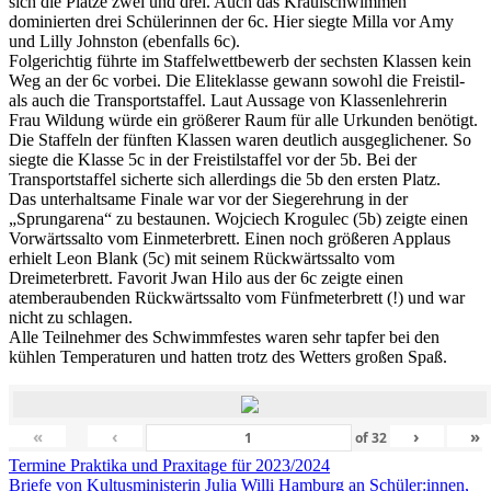
sich die Plätze zwei und drei. Auch das Kraulschwimmen
dominierten drei Schülerinnen der 6c. Hier siegte Milla vor Amy
und Lilly Johnston (ebenfalls 6c).
Folgerichtig führte im Staffelwettbewerb der sechsten Klassen kein
Weg an der 6c vorbei. Die Eliteklasse gewann sowohl die Freistil-
als auch die Transportstaffel. Laut Aussage von Klassenlehrerin
Frau Wildung würde ein größerer Raum für alle Urkunden benötigt.
Die Staffeln der fünften Klassen waren deutlich ausgeglichener. So
siegte die Klasse 5c in der Freistilstaffel vor der 5b. Bei der
Transportstaffel sicherte sich allerdings die 5b den ersten Platz.
Das unterhaltsame Finale war vor der Siegerehrung in der
„Sprungarena“ zu bestaunen. Wojciech Krogulec (5b) zeigte einen
Vorwärtssalto vom Einmeterbrett. Einen noch größeren Applaus
erhielt Leon Blank (5c) mit seinem Rückwärtssalto vom
Dreimeterbrett. Favorit Jwan Hilo aus der 6c zeigte einen
atemberaubenden Rückwärtssalto vom Fünfmeterbrett (!) und war
nicht zu schlagen.
Alle Teilnehmer des Schwimmfestes waren sehr tapfer bei den
kühlen Temperaturen und hatten trotz des Wetters großen Spaß.
«
‹
›
»
of
32
Beitragsnavigation
Termine Praktika und Praxitage für 2023/2024
Briefe von Kultusministerin Julia Willi Hamburg an Schüler:innen,