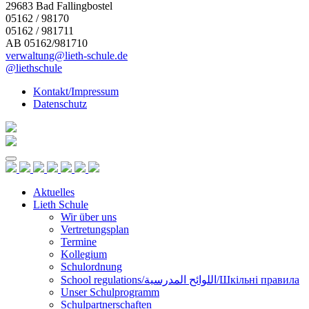
29683 Bad Fallingbostel
05162 / 98170
05162 / 981711
AB 05162/981710
verwaltung@lieth-schule.de
@liethschule
Kontakt/Impressum
Datenschutz
Skip
to
content
Aktuelles
Lieth Schule
Wir über uns
Vertretungsplan
Termine
Kollegium
Schulordnung
School regulations/اللوائح المدرسية/Шкільні правила
Unser Schulprogramm
Schulpartnerschaften