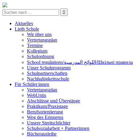
Aktuelles
Lieth Schule
Wir über uns
Vertretungsplan
Termine
Kollegium
Schulordnung
School regulations/اللوائح المدرسية/Шкільні правила
Unser Schulprogramm
Schulpartnerschaften
Nachhaltigkeitsschule
Für Schüler:innen
Vertretungsplan
WebUntis
Abschlüsse und Übergänge
Praktikum/Praxistage
Berufsorientierung
Weg des Erinnerns
Unsere Streitschlichter
Schulsozialarbeit + Partnerinnen
Bücherausleihe