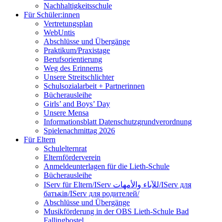
Nachhaltigkeitsschule
Für Schüler:innen
Vertretungsplan
WebUntis
Abschlüsse und Übergänge
Praktikum/Praxistage
Berufsorientierung
Weg des Erinnerns
Unsere Streitschlichter
Schulsozialarbeit + Partnerinnen
Bücherausleihe
Girls’ and Boys’ Day
Unsere Mensa
Informationsblatt Datenschutzgrundverordnung
Spielenachmittag 2026
Für Eltern
Schulelternrat
Elternförderverein
Anmeldeunterlagen für die Lieth-Schule
Bücherausleihe
IServ für Eltern/IServ للآباء والأمهات/IServ для
батьків/IServ для родителей/
Abschlüsse und Übergänge
Musikförderung in der OBS Lieth-Schule Bad
Fallingbostel