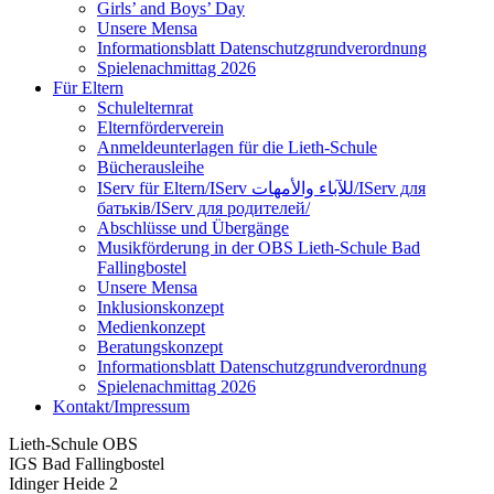
Girls’ and Boys’ Day
Unsere Mensa
Informationsblatt Datenschutzgrundverordnung
Spielenachmittag 2026
Für Eltern
Schulelternrat
Elternförderverein
Anmeldeunterlagen für die Lieth-Schule
Bücherausleihe
IServ für Eltern/IServ للآباء والأمهات/IServ для
батьків/IServ для родителей/
Abschlüsse und Übergänge
Musikförderung in der OBS Lieth-Schule Bad
Fallingbostel
Unsere Mensa
Inklusionskonzept
Medienkonzept
Beratungskonzept
Informationsblatt Datenschutzgrundverordnung
Spielenachmittag 2026
Kontakt/Impressum
Lieth-Schule OBS
IGS Bad Fallingbostel
Idinger Heide 2