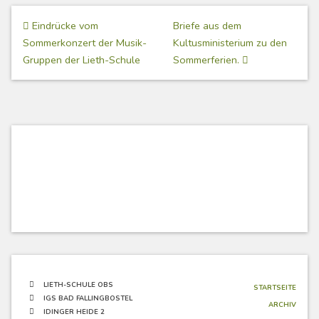
Beitragsnavigation
Eindrücke vom
Briefe aus dem
Sommerkonzert der Musik-
Kultusministerium zu den
Gruppen der Lieth-Schule
Sommerferien.
LIETH-SCHULE OBS
STARTSEITE
IGS BAD FALLINGBOSTEL
ARCHIV
IDINGER HEIDE 2