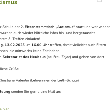
tismus
r Schule der 2.
Elternstammtisch „Autismus“
statt und war wieder
 wurden auch wieder hilfreiche Infos hin- und hergetauscht.
rem 3. Treffen einladen!
g, 13.02.2025
um
16.00 Uhr
treffen, damit vielleicht auch Eltern
nen, die mittwochs keine Zeit haben.
am
Sekretariat des Neubaus
(bei Frau Zajac) und gehen von dort
rliche Grüße
ristiane Valentin (Lehrerinnen der Lieth-Schule)
ldung
senden Sie gerne eine Mail an:
e hier.