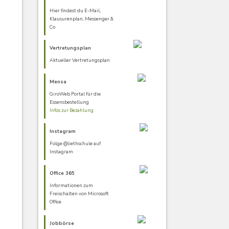
Hier findest du E-Mail,
Klausurenplan, Messenger &
Co
Vertretungsplan
Aktueller Vertretungsplan
Mensa
GiroWeb Portal für die
Essensbestellung
Infos zur Bezahlung
Instagram
Folge @liethschule auf
Instagram
Office 365
Informationen zum
Freischalten von Microsoft
Office
Jobbörse