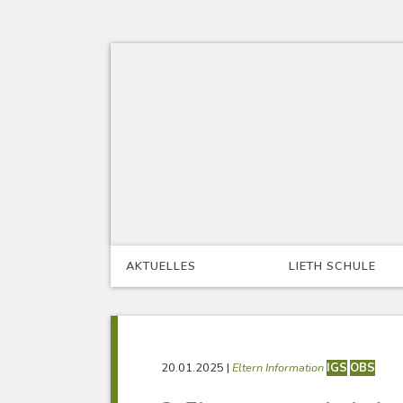
Skip
to
content
AKTUELLES
LIETH SCHULE
20.01.2025
|
Eltern Information
IGS
OBS