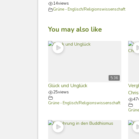
14
views
Grüne - Englisch/Religionswissenschaft
You may also like
5:36
Glück und Unglück
Verg
25
views
Chri
47
Grüne - Englisch/Religionswissenschaft
Grüne