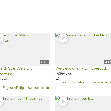
6:49
4:14
leich Star Wars und
Weltreligionen – Ein Überblick
stentum
36
views
views
Grüne - Englisch/Religionswissenscha
 - Englisch/Religionswissenschaft