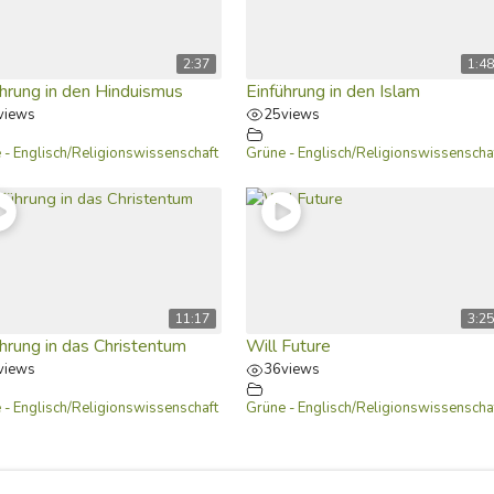
2:37
1:48
ührung in den Hinduismus
Einführung in den Islam
views
25
views
 - Englisch/Religionswissenschaft
Grüne - Englisch/Religionswissenscha
11:17
3:25
hrung in das Christentum
Will Future
views
36
views
 - Englisch/Religionswissenschaft
Grüne - Englisch/Religionswissenscha