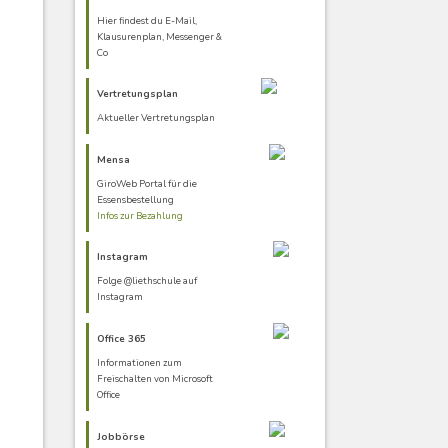
Hier findest du E-Mail,
Klausurenplan, Messenger &
Co
Vertretungsplan
Aktueller Vertretungsplan
Mensa
GiroWeb Portal für die
Essensbestellung
Infos zur Bezahlung
Instagram
Folge @liethschule auf
Instagram
Office 365
Informationen zum
Freischalten von Microsoft
Office
Jobbörse