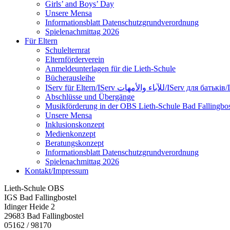
Girls’ and Boys’ Day
Unsere Mensa
Informationsblatt Datenschutzgrundverordnung
Spielenachmittag 2026
Für Eltern
Schulelternrat
Elternförderverein
Anmeldeunterlagen für die Lieth-Schule
Bücherausleihe
IServ für Eltern/IServ لآباء والأمهات
Abschlüsse und Übergänge
Musikförderung in der OBS Lieth-Schule Bad Fallingbos
Unsere Mensa
Inklusionskonzept
Medienkonzept
Beratungskonzept
Informationsblatt Datenschutzgrundverordnung
Spielenachmittag 2026
Kontakt/Impressum
Lieth-Schule OBS
IGS Bad Fallingbostel
Idinger Heide 2
29683 Bad Fallingbostel
05162 / 98170