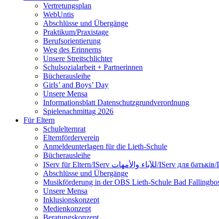
Vertretungsplan
WebUntis
Abschlüsse und Übergänge
Praktikum/Praxistage
Berufsorientierung
Weg des Erinnerns
Unsere Streitschlichter
Schulsozialarbeit + Partnerinnen
Bücherausleihe
Girls’ and Boys’ Day
Unsere Mensa
Informationsblatt Datenschutzgrundverordnung
Spielenachmittag 2026
Für Eltern
Schulelternrat
Elternförderverein
Anmeldeunterlagen für die Lieth-Schule
Bücherausleihe
IServ für Eltern/IServ لآباء والأمهات
Abschlüsse und Übergänge
Musikförderung in der OBS Lieth-Schule Bad Fallingbos
Unsere Mensa
Inklusionskonzept
Medienkonzept
Beratungskonzept