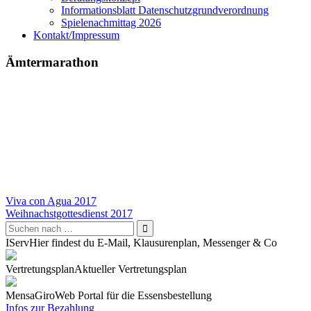
Informationsblatt Datenschutzgrundverordnung
Spielenachmittag 2026
Kontakt/Impressum
Ämtermarathon
Beitragsnavigation
Viva con Agua 2017
Weihnachstgottesdienst 2017
IServ
Hier findest du E-Mail, Klausurenplan, Messenger & Co
Vertretungsplan
Aktueller Vertretungsplan
Mensa
GiroWeb Portal für die Essensbestellung
Infos zur Bezahlung