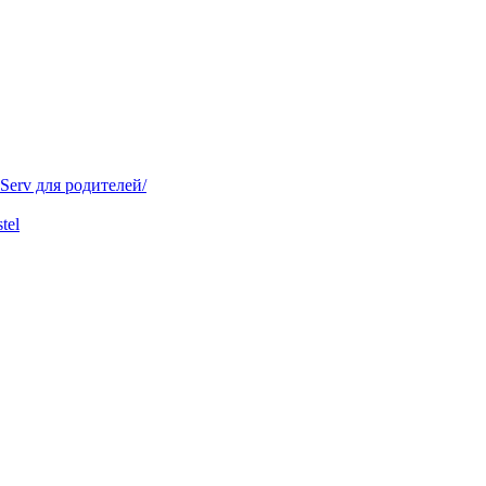
ل/IServ для батьків/IServ для родителей/
tel