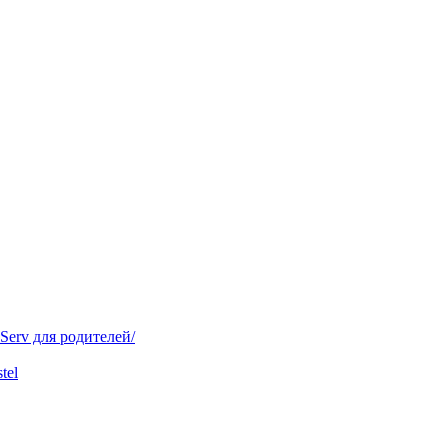
ل/IServ для батьків/IServ для родителей/
tel