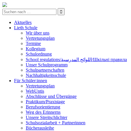
Aktuelles
Lieth Schule
Wir über uns
Vertretungsplan
Termine
Kollegium
Schulordnung
School regulations/اللوائح المدرسية/Шкільні правила
Unser Schulprogramm
Schulpartnerschaften
Nachhaltigkeitsschule
Für Schüler:innen
Vertretungsplan
WebUntis
Abschlüsse und Übergänge
Praktikum/Praxistage
Berufsorientierung
Weg des Erinnerns
Unsere Streitschlichter
Schulsozialarbeit + Partnerinnen
Bücherausleihe