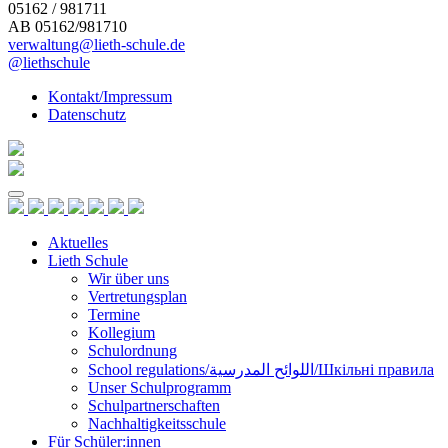
05162 / 981711
AB 05162/981710
verwaltung@lieth-schule.de
@liethschule
Kontakt/Impressum
Datenschutz
Skip
to
content
Aktuelles
Lieth Schule
Wir über uns
Vertretungsplan
Termine
Kollegium
Schulordnung
School regulations/اللوائح المدرسية/Шкільні правила
Unser Schulprogramm
Schulpartnerschaften
Nachhaltigkeitsschule
Für Schüler:innen