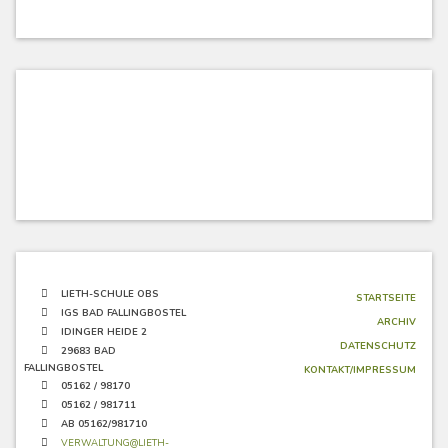
LIETH-SCHULE OBS
STARTSEITE
IGS BAD FALLINGBOSTEL
ARCHIV
IDINGER HEIDE 2
DATENSCHUTZ
29683 BAD
FALLINGBOSTEL
KONTAKT/IMPRESSUM
05162 / 98170
05162 / 981711
AB 05162/981710
VERWALTUNG@LIETH-