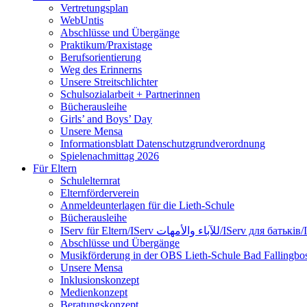
Vertretungsplan
WebUntis
Abschlüsse und Übergänge
Praktikum/Praxistage
Berufsorientierung
Weg des Erinnerns
Unsere Streitschlichter
Schulsozialarbeit + Partnerinnen
Bücherausleihe
Girls’ and Boys’ Day
Unsere Mensa
Informationsblatt Datenschutzgrundverordnung
Spielenachmittag 2026
Für Eltern
Schulelternrat
Elternförderverein
Anmeldeunterlagen für die Lieth-Schule
Bücherausleihe
IServ für Eltern/IServ لآباء والأمهات
Abschlüsse und Übergänge
Musikförderung in der OBS Lieth-Schule Bad Fallingbos
Unsere Mensa
Inklusionskonzept
Medienkonzept
Beratungskonzept