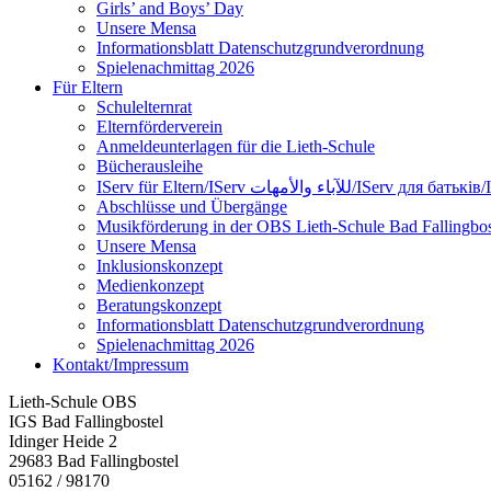
Girls’ and Boys’ Day
Unsere Mensa
Informationsblatt Datenschutzgrundverordnung
Spielenachmittag 2026
Für Eltern
Schulelternrat
Elternförderverein
Anmeldeunterlagen für die Lieth-Schule
Bücherausleihe
IServ für Eltern/IServ لآباء والأمهات
Abschlüsse und Übergänge
Musikförderung in der OBS Lieth-Schule Bad Fallingbos
Unsere Mensa
Inklusionskonzept
Medienkonzept
Beratungskonzept
Informationsblatt Datenschutzgrundverordnung
Spielenachmittag 2026
Kontakt/Impressum
Lieth-Schule OBS
IGS Bad Fallingbostel
Idinger Heide 2
29683 Bad Fallingbostel
05162 / 98170