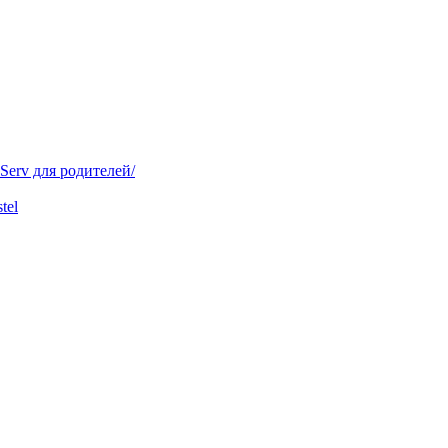
ل/IServ для батьків/IServ для родителей/
tel