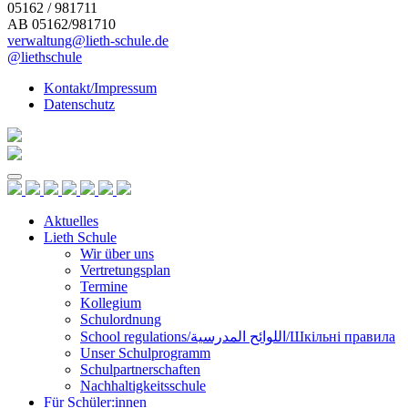
05162 / 981711
AB 05162/981710
verwaltung@lieth-schule.de
@liethschule
Kontakt/Impressum
Datenschutz
Skip
to
content
Aktuelles
Lieth Schule
Wir über uns
Vertretungsplan
Termine
Kollegium
Schulordnung
School regulations/اللوائح المدرسية/Шкільні правила
Unser Schulprogramm
Schulpartnerschaften
Nachhaltigkeitsschule
Für Schüler:innen