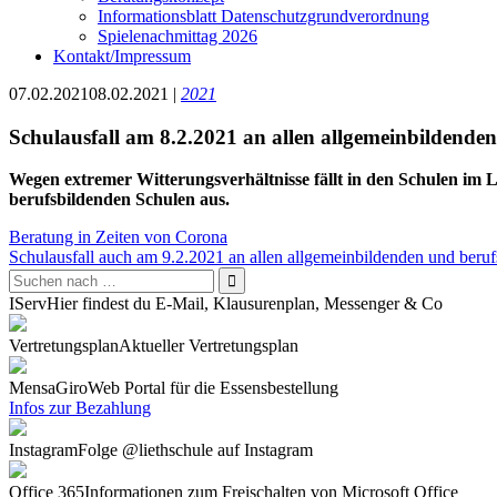
Informationsblatt Datenschutzgrundverordnung
Spielenachmittag 2026
Kontakt/Impressum
07.02.2021
08.02.2021
|
2021
Schulausfall am 8.2.2021 an allen allgemeinbildende
Wegen extremer Witterungsverhältnisse fällt in den Schulen im 
berufsbildenden Schulen aus.
Beitragsnavigation
Beratung in Zeiten von Corona
Schulausfall auch am 9.2.2021 an allen allgemeinbildenden und beru
IServ
Hier findest du E-Mail, Klausurenplan, Messenger & Co
Vertretungsplan
Aktueller Vertretungsplan
Mensa
GiroWeb Portal für die Essensbestellung
Infos zur Bezahlung
Instagram
Folge @liethschule auf Instagram
Office 365
Informationen zum Freischalten von Microsoft Office