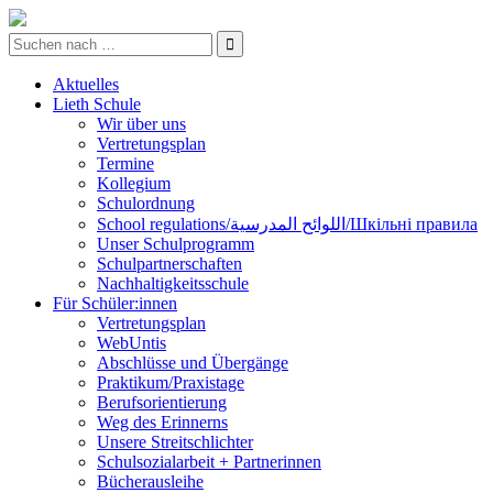
Aktuelles
Lieth Schule
Wir über uns
Vertretungsplan
Termine
Kollegium
Schulordnung
School regulations/اللوائح المدرسية/Шкільні правила
Unser Schulprogramm
Schulpartnerschaften
Nachhaltigkeitsschule
Für Schüler:innen
Vertretungsplan
WebUntis
Abschlüsse und Übergänge
Praktikum/Praxistage
Berufsorientierung
Weg des Erinnerns
Unsere Streitschlichter
Schulsozialarbeit + Partnerinnen
Bücherausleihe