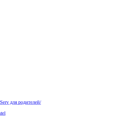
ل/IServ для батьків/IServ для родителей/
tel