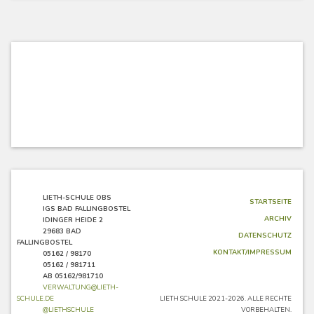
LIETH-SCHULE OBS
STARTSEITE
IGS BAD FALLINGBOSTEL
ARCHIV
IDINGER HEIDE 2
29683 BAD
DATENSCHUTZ
FALLINGBOSTEL
KONTAKT/IMPRESSUM
05162 / 98170
05162 / 981711
AB 05162/981710
VERWALTUNG@LIETH-
SCHULE.DE
LIETH SCHULE 2021-2026. ALLE RECHTE
@LIETHSCHULE
VORBEHALTEN.