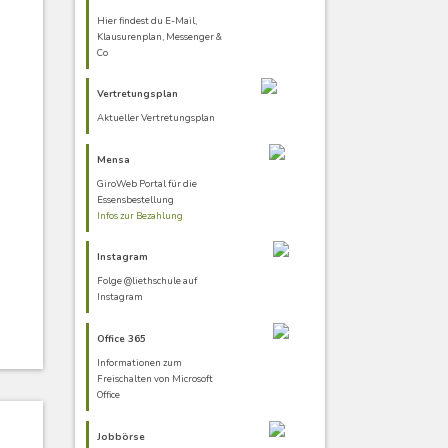
Hier findest du E-Mail,
Klausurenplan, Messenger &
Co
Vertretungsplan
Aktueller Vertretungsplan
Mensa
GiroWeb Portal für die
Essensbestellung
Infos zur Bezahlung
Instagram
Folge @liethschule auf
Instagram
Office 365
Informationen zum
Freischalten von Microsoft
Office
Jobbörse