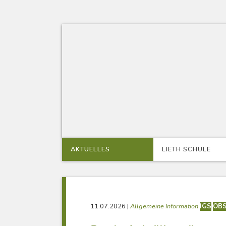
Skip
to
content
AKTUELLES
LIETH SCHULE
11.07.2026
|
Allgemeine Information
IGS
OB